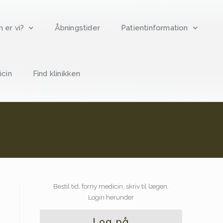
 er vi?
Åbningstider
Patientinformation
cin
Find klinikken
Bestil tid, forny medicin, skriv til lægen.
Login herunder
Log på